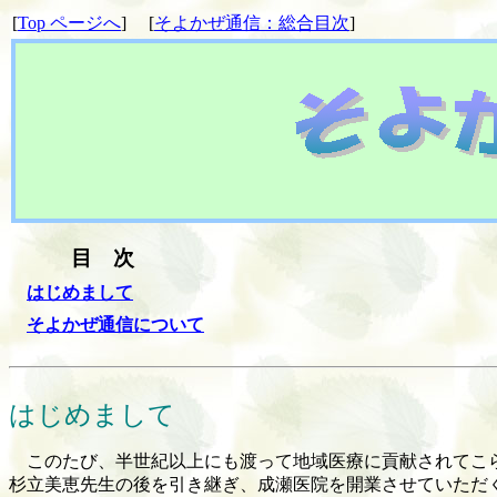
[
Top ページへ
] [
そよかぜ通信：総合目次
]
目 次
はじめまして
そよかぜ通信について
はじめまして
このたび、半世紀以上にも渡って地域医療に貢献されてこ
杉立美恵先生の後を引き継ぎ、成瀬医院を開業させていただ