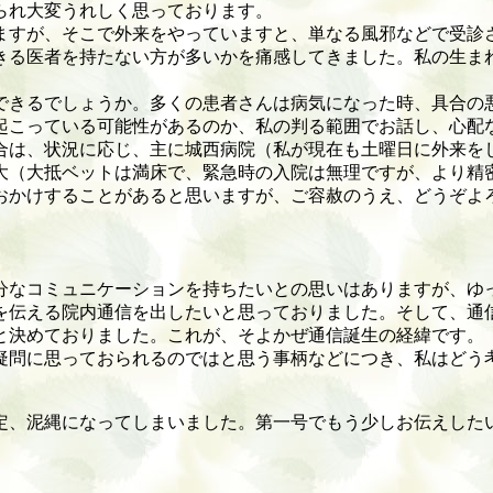
られ大変うれしく思っております。
すが、そこで外来をやっていますと、単なる風邪などで受診
きる医者を持たない方が多いかを痛感してきました。私の生ま
きるでしょうか。多くの患者さんは病気になった時、具合の
起こっている可能性があるのか、私の判る範囲でお話し、心配
合は、状況に応じ、主に城西病院（私が現在も土曜日に外来を
大（大抵ベットは満床で、緊急時の入院は無理ですが、より精
かけすることがあると思いますが、ご容赦のうえ、どうぞよ
なコミュニケーションを持ちたいとの思いはありますが、ゆ
を伝える院内通信を出したいと思っておりました。そして、通
と決めておりました。これが、そよかぜ通信誕生の経緯です。
問に思っておられるのではと思う事柄などにつき、私はどう
。
、泥縄になってしまいました。第一号でもう少しお伝えした