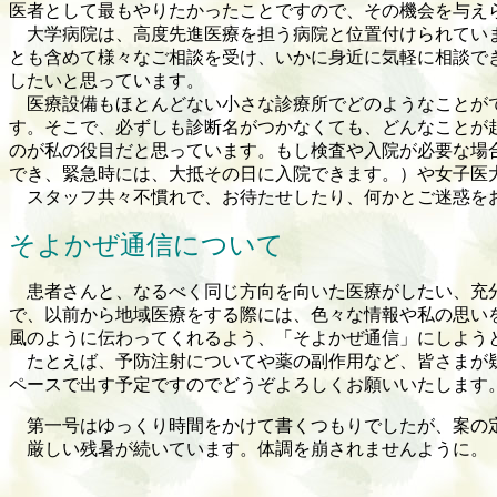
医者として最もやりたかったことですので、その機会を与え
大学病院は、高度先進医療を担う病院と位置付けられていま
とも含めて様々なご相談を受け、いかに身近に気軽に相談で
したいと思っています。
医療設備もほとんどない小さな診療所でどのようなことがで
す。そこで、必ずしも診断名がつかなくても、どんなことが
のが私の役目だと思っています。もし検査や入院が必要な場
でき、緊急時には、大抵その日に入院できます。）や女子医
スタッフ共々不慣れで、お待たせしたり、何かとご迷惑をお
そよかぜ通信について
患者さんと、なるべく同じ方向を向いた医療がしたい、充分
で、以前から地域医療をする際には、色々な情報や私の思い
風のように伝わってくれるよう、「そよかぜ通信」にしよう
たとえば、予防注射についてや薬の副作用など、皆さまが疑
ペースで出す予定ですのでどうぞよろしくお願いいたします
第一号はゆっくり時間をかけて書くつもりでしたが、案の定
厳しい残暑が続いています。体調を崩されませんように。