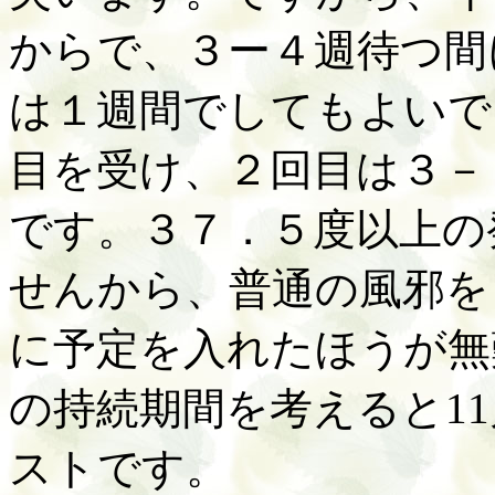
からで、３ー４週待つ間
は１週間でしてもよいで
目を受け、２回目は３－
です。３７．５度以上の
せんから、普通の風邪を
に予定を入れたほうが無
の持続期間を考えると1
ストです。