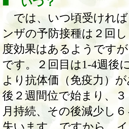
■ いつ？
では、いつ頃受ければ
ンザの予防接種は２回し
度効果はあるようですが
です。２回目は
1-4週
より抗体価（免疫力）が
後２週間位で始まり、３
月持続、その後減少し６
失います。ですから、イ