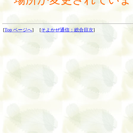
[
Top ページへ
] [
そよかぜ通信：総合目次
]