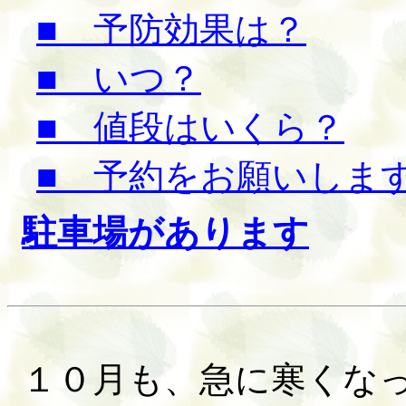
■ 予防効果は？
■ いつ？
■ 値段はいくら？
■ 予約をお願いしま
駐車場があります
１０月も、急に寒くな