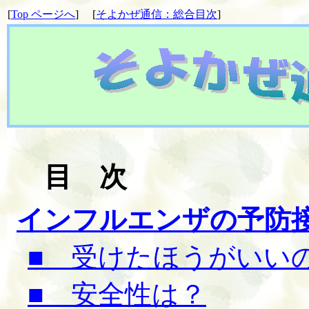
[
Top ページへ
] [
そよかぜ通信：総合目次
]
目 次
インフルエンザの予防
■ 受けたほうがいい
■ 安全性は？