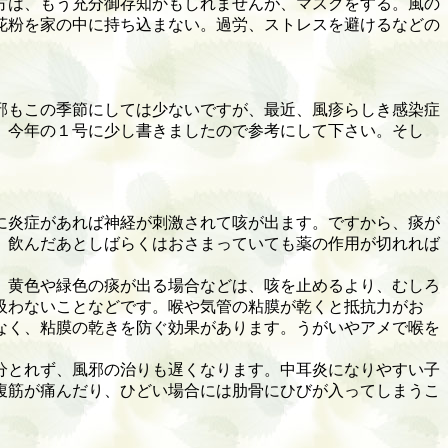
方は、もう充分御存知かもしれませんが、マスクをする。風の
花粉を家の中に持ち込まない。過労、ストレスを避けるなどの
邪もこの季節にしては少ないですが、最近、風疹らしき感染症
、今年の１号に少し書きましたので参考にして下さい。そし
に炎症があれば神経が刺激されて咳が出ます。ですから、痰が
、飲んだあとしばらくはおさまっていても薬の作用が切れれば
、黄色や緑色の痰が出る場合などは、咳を止めるより、むしろ
吸わないことなどです。喉や気管の粘膜が乾くと抵抗力がお
なく、粘膜の乾きを防ぐ効果があります。うがいやアメで喉を
分とれず、風邪の治りも遅くなります。中耳炎になりやすい子
腹筋が痛んだり、ひどい場合には肋骨にひびが入ってしまうこ