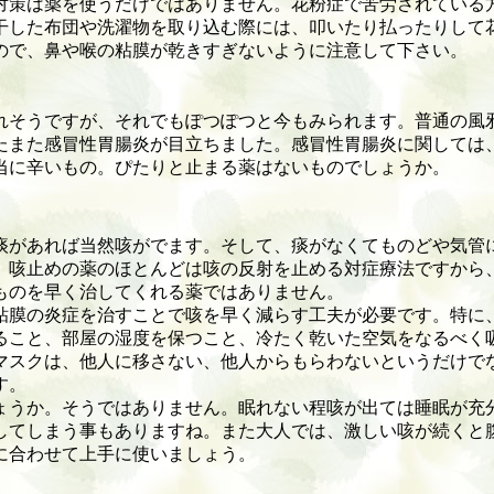
対策は薬を使うだけではありません。花粉症で苦労されている
干した布団や洗濯物を取り込む際には、叩いたり払ったりして
ので、鼻や喉の粘膜が乾きすぎないように注意して下さい。
そうですが、それでもぽつぽつと今もみられます。普通の風
たまた感冒性胃腸炎が目立ちました。感冒性胃腸炎に関しては
当に辛いもの。ぴたりと止まる薬はないものでしょうか。
があれば当然咳がでます。そして、痰がなくてものどや気管
。咳止めの薬のほとんどは咳の反射を止める対症療法ですから
ものを早く治してくれる薬ではありません。
膜の炎症を治すことで咳を早く減らす工夫が必要です。特に
ること、部屋の湿度を保つこと、冷たく乾いた空気をなるべく
マスクは、他人に移さない、他人からもらわないというだけで
す。
うか。そうではありません。眠れない程咳が出ては睡眠が充
してしまう事もありますね。また大人では、激しい咳が続くと
に合わせて上手に使いましょう。