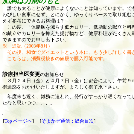
肥満は万病のもと
誰でも太ることが健康によくないことは知っています。でも
わびしい食事にせず、とにかく、ゆっくりペースで取り組む
えず参考にできるお料理は？
この度、「体脂肪を減らす低カロリー、低脂肪の献立と料理
の献立やカロリーを抑えた揚げ物など、健康料理がたくさん
できますのでお申し出下さい。
※ 追記（
2003年8月）
その後、和食でダイエットという本に、もう少し詳しく書
こちらは、消費税抜きの値段で購入可能です。
診療担当医変更
のお知らせ
３月２４日（金）と４月７日（金）は都合により、午前９時
御迷惑をおかけいたしますが、よろしく御了承下さい。
年度末も近く、雑務に追われ、発行がすっかり遅くなってし
たなと思いつつ、、、。
[
Top ページへ
] [
そよかぜ通信：総合目次
]