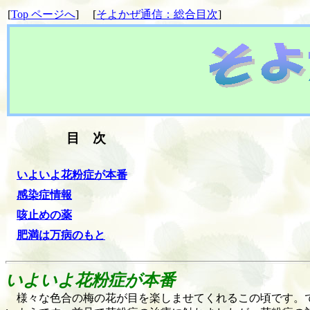
[
Top ページへ
] [
そよかぜ通信：総合目次
]
目 次
いよいよ花粉症が本番
感染症情報
咳止めの薬
肥満は万病のもと
いよいよ花粉症が本番
様々な色合の梅の花が目を楽しませてくれるこの頃です。で