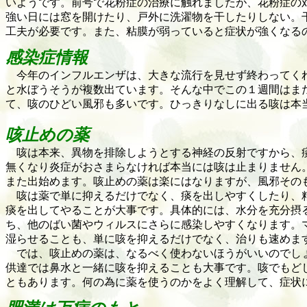
いようです。前号で花粉症の治療に触れましたが、花粉症の
強い日には窓を開けたり、戸外に洗濯物を干したりしない。
工夫が必要です。また、粘膜が弱っていると症状が強くなる
感染症情報
今年のインフルエンザは、大きな流行を見せず終わってくれ
と水ぼうそうが複数出ています。そんな中でこの１週間はま
て、咳のひどい風邪も多いです。ひっきりなしに出る咳は本
咳止めの薬
咳は本来、異物を排除しようとする神経の反射ですから、痰
無くなり炎症がおさまらなければ本当には咳は止まりません
また出始めます。咳止めの薬は楽にはなりますが、風邪その
咳は薬で単に抑えるだけでなく、痰を出しやすくしたり、粘
痰を出してやることが大事です。具体的には、水分を充分摂
ち、他のばい菌やウィルスにさらに感染しやすくなります。
湿らせることも、単に咳を抑えるだけでなく、治りも速めま
では、咳止めの薬は、なるべく使わないほうがいいのでしょ
供達では鼻水と一緒に咳を抑えることも大事です。咳でもど
ともあります。何の為に薬を使うのかをよく理解して、症状