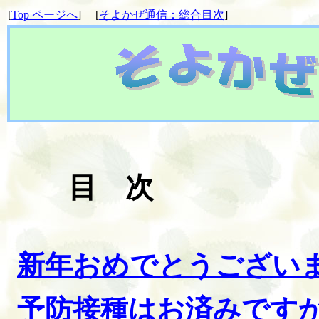
[
Top ページへ
] [
そよかぜ通信：総合目次
]
目 次
新年おめでとうござい
予防接種はお済みです