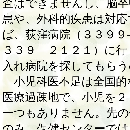
査はできませんし、脳卒
患や、外科的疾患は対応
ば、荻窪病院（３３９９
３３９—２１２１）に行
入れ病院を探してもらう
小児科医不足は全国的
医療過疎地で、小児を２
一つもありません。先の
のみ、保健センターでは