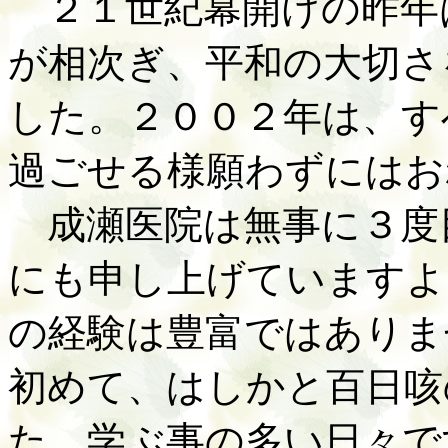
２１世紀幕開けの昨年
が相次ぎ、平和の大切さ
した。２００２年は、す
過ごせる様願わずにはお
成瀬医院は無事に３度
にも申し上げていますよ
の経験は豊富ではありま
初めて、はしかと百日咳
た。学ぶ事の多い日々で