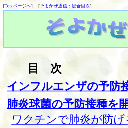
[
Top ページへ
] [
そよかぜ通信：総合目次
]
目 次
インフルエンザの予防
肺炎球菌の予防接種を
ワクチンで肺炎が防げ