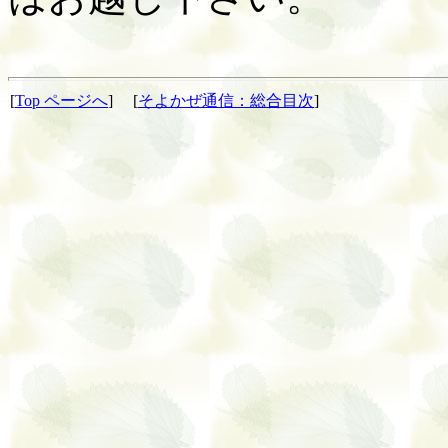
[
Top ページへ
] [
そよかぜ通信：総合目次
]