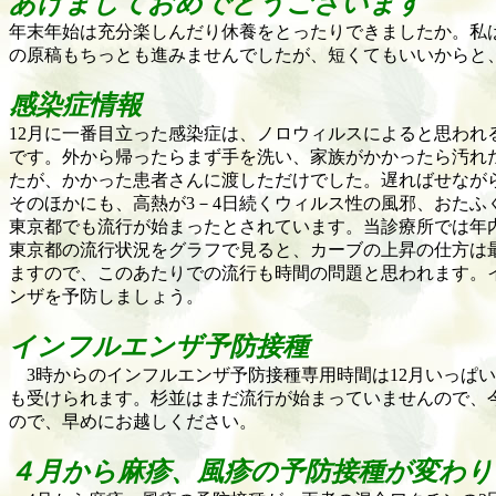
あけましておめでとうございます
年末年始は充分楽しんだり休養をとったりできましたか。私
の原稿もちっとも進みませんでしたが、短くてもいいからと
感染症情報
12
月に一番目立った感染症は、ノロウィルスによると思われ
です。外から帰ったらまず手を洗い、家族がかかったら汚れ
たが、かかった患者さんに渡しただけでした。遅ればせなが
そのほかにも、高熱が
3
－
4
日続くウィルス性の風邪、おたふ
東京都でも流行が始まったとされています。当診療所では年
東京都の流行状況をグラフで見ると、カーブの上昇の仕方は
ますので、このあたりでの流行も時間の問題と思われます。
ンザを予防しましょう。
インフルエンザ予防接種
3
時からのインフルエンザ予防接種専用時間は
12
月いっぱい
も受けられます。杉並はまだ流行が始まっていませんので、
ので、早めにお越しください。
４月から麻疹、風疹の予防接種が変わり