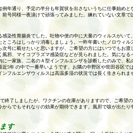
は例年通り、予定の半分も年賀状を出さないうちに仕事始めと
、前号同様一夜漬けで頑張ってみました。練れていない文章で
る感染性胃腸炎でした。吐物や便の中に大量のウィルスがいて
たところはしっかり消毒しましょう。一昨年書いたノロウィル
ら次号に載せたいと思いますが、ご希望の方にはいつでもお渡
く風邪、マイコプラズマ感染症などが見られました。気になる
内に一家族、二名のＡ型インフルエンザを診断したのみで、私
最近
5
年 の中で一番早いようです。お隣の中野区や世田谷区で
インフルエンザウィルスは高温多湿の状況では長く生きられま
で終了しましたが、ワクチンの在庫がありますので、ご希望の
今からでもそれなりの効果が期待できます。風邪で咳が出たり
ます