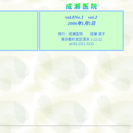
vol.
8
No.
1
ver.
2
200
6
年
1
月
5
日
発行：成瀬医院 成瀬 清子
東京都杉並区清水
2-
22-22
tel 03-5311-5133