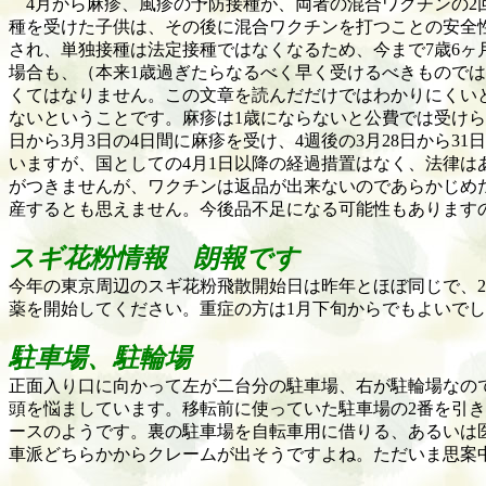
4
月から麻疹、風疹の予防接種が、両者の混合ワクチンの
2
種を受けた子供は、その後に混合ワクチンを打つことの安全
され、単独接種は法定接種ではなくなるため、今まで
7
歳
6
ヶ
場合も、（本来
1
歳過ぎたらなるべく早く受けるべきものでは
くてはなりません。この文章を読んだだけではわかりにくい
ないということです。麻疹は
1
歳にならないと公費では受けら
日から
3
月
3
日の
4
日間に麻疹を受け、
4
週後の
3
月
28
日から
31
日
いますが、国としての
4
月
1
日以降の経過措置はなく、法律は
がつきませんが、ワクチンは返品が出来ないのであらかじめ
産するとも思えません。今後品不足になる可能性もあります
スギ花粉情報 朗報です
今年の東京周辺のスギ花粉飛散開始日は昨年とほぼ同じで、
2
薬を開始してください。重症の方は
1
月下旬からでもよいでし
駐車場、駐輪場
正面入り口に向かって左が二台分の駐車場、右が駐輪場なの
頭を悩ましています。移転前に使っていた駐車場の
2
番を引き
ースのようです。裏の駐車場を自転車用に借りる、あるいは
車派どちらかからクレームが出そうですよね。ただいま思案