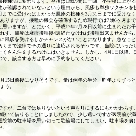
回接種法に変わります。今後は
1
歳の間に一回、小学校に上がる
性が確認されていないという理由から、風疹も単独ワクチンを
月までに受ければよかった風疹の接種を
3
月
31
日までに受けなく
ありますが、接種の機会を確保するため現行では
7
歳
6
ヶ月まで
と思いますが、とにかく、平成
17
年
2
月
28
日以前に生まれたお子
れず、風疹は麻疹接種後
4
週経たなければ接種出来ませんから
に風疹を受けるしかチャンスがないことになります。急なこと
あくまで法律でその通りに適応されるそうです。当院にいった
たくさん注文するわけにはいきません。しかし、
4
月
1
日以降、
ので、該当する方は早めに予約をしてください。
月
15
日前後になりそうです。量は例年の半分、昨年よりずっと
ょう。
ですが、二台では足りないという声を耳にするにもかかわらず
続いて借りることにしましたので、少し遠いですが医院前が満
医院前の駐車場を思い切って駐輪場にしてしまい、駐車場を裏
中。