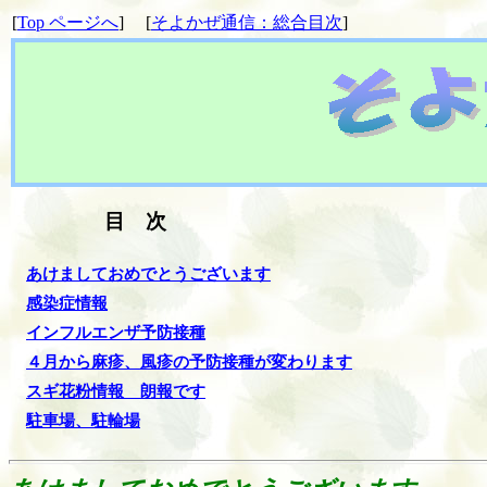
[
Top
ページへ
]
[
そよかぜ通信：総合目次
]
目 次
あけましておめでとうございます
感染症情報
インフルエンザ予防接種
４月から麻疹、風疹の予防接種が変わります
スギ花粉情報 朗報です
駐車場、駐輪場