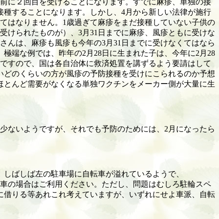
前に２回目を受けることになります。すでに麻疹、単独の接
接種することになります。しかし、
4
月から新しい法律が施行
てはなりません。
1
歳過ぎて麻疹をまだ接種していない子供の
受けられたものが）、
3
月
31
日までに麻疹、風疹ともに受けな
さんは、麻疹も風疹も今年の
3
月
31
日までに受けなくてはなら
、極端な例では、昨年の
2
月
28
日に生まれた子は、今年に
2
月
28
ですので、国は各自治体に救済処置を講ずるよう要請はして
いどのくらいの方が風疹の予防接種を受けにこられるのか予想
ほとんど需要がなくなる単独ワクチンをメーカー側が大量に生
少ないようですが、それでも予防のためには、
2
月になったら
、しばしば左の駐車場に自転車が溢れているようで、
車の場合はご利用ください。ただし、問題はむしろ駐輪スペ
に借りる等あれこれ考えていますが、いずれにせよ車派、自転