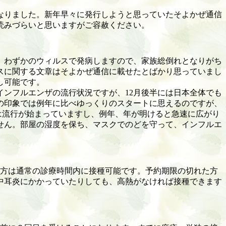
なりました。新年早々に発行しようと思っていたそよかぜ通信
読みづらいと思いますがご容赦ください。
、わずかのウィルスで発病しますので、家族総倒れとなりがち
スに関する文章はそよかぜ通信に載せたとばかり思っていまし
し可能です。
インフルエンザの流行状況ですが、
12
月後半には日本全体でも
の印象では例年に比べゆっくりのスタートに思えるのですが、
は流行が始まっていますし、例年、年が明けると急速に広がり
せん。部屋の湿度を保ち、マスクでのどを守って、インフルエ
方は通常の診療時間内に接種可能です。予約期限の切れた方
中耳炎にかかっていたりしても、高熱がなければ接種できます