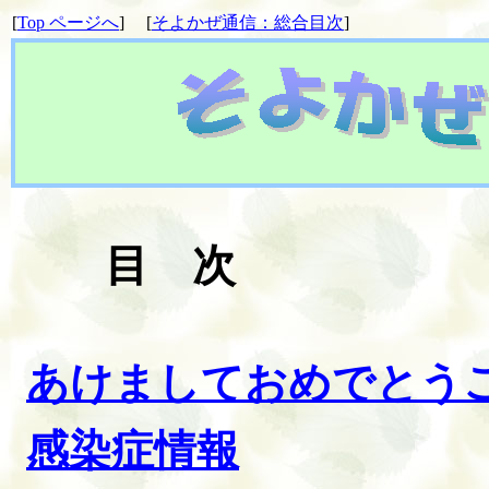
[
Top
ページへ
]
[
そよかぜ通信：総合目次
]
目 次
あけましておめでとう
感染症情報