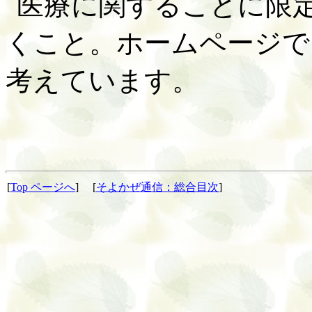
医療に関することに限
くこと。ホームページで
考えています。
[
Top
ページへ
]
[
そよかぜ通信：総合目次
]