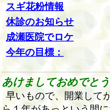
スギ花粉情報
休診のお知らせ
成瀬医院でロケ
今年の目
標：
あけましておめでとう
早いもので、開業して
ら１年があっという間に