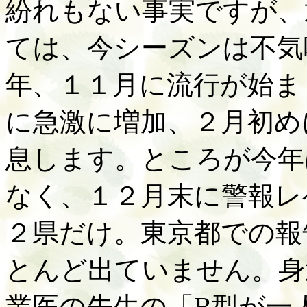
紛れもない事実ですが、
ては、今シーズンは不気
年、１１月に流行が始ま
に急激に増加、２月初め
息します。ところが今年
なく、１２月末に警報レ
２県だけ。東京都での報
とんど出ていません。身
業医の先生の「
B
型が一