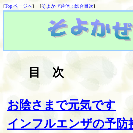
[
Top
ページへ
]
[
そよかぜ通信：総合目次
]
目 次
お陰さまで元気です
インフルエンザの予防