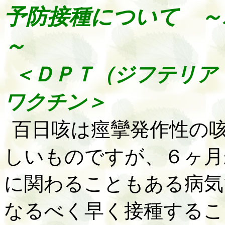
予防接種について ～
～
＜ＤＰＴ（ジフテリア
ワクチン＞
百日咳は痙攣発作性の
しいものですが、６ヶ月
に関わることもある病気
なるべく早く接種するこ