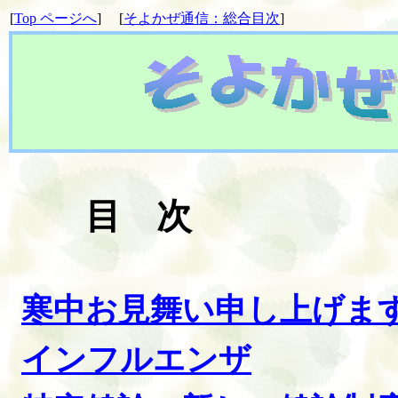
[
Top
ページへ
]
[
そよかぜ通信：総合目次
]
目 次
寒中お見舞い申し上げま
インフルエンザ