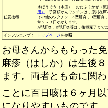
水ぼうそう（水痘），おたふくかぜ（流
用）
，子宮頸がんワクチンは，原則在庫
任意接種：
その他のワクチン（A型肝炎，B型肝炎
常２～３日かかります。
A型肝炎，B型肝炎等は，接種完了まで
インフルエンザ：
トップページ
を参照
お母さんからもらった免
麻疹（はしか）は生後８
ます。両者とも命に関わ
ことに百日咳は６ヶ月以
になりやすいものです。