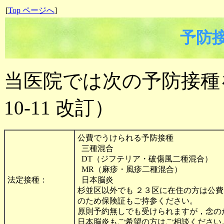
[
Top ページへ
]
予防
当医院では次の予防接種を
10-11 改訂）
公費でうけられる予防接種
三種混合
DT（ジフテリア・破傷風二種混合）
MR（麻疹・風疹二種混合）
法定接種：
日本脳炎
杉並区以外でも ２３区に在住の方は公
のため保険証もご持参ください。
原則予約無しでも受けられますが，念の
日本脳炎もご希望の方はご相談ください